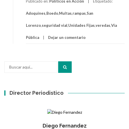
Publicado en:
Políticos en Acción
Etiquetado:
Adoquines
,
Boedo
,
Multas
,
rampas
,
San
Lorenzo
,
seguridad vial
,
Unidades Fijas
,
veredas
,
Vía
Pública
Dejar un comentario
Buscar
por:
Director Periodistico
Diego Fernandez