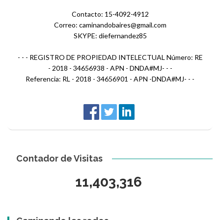
Contacto: 15-4092-4912
Correo: caminandobaires@gmail.com
SKYPE: diefernandez85
- - - REGISTRO DE PROPIEDAD INTELECTUAL Número: RE
- 2018 - 34656938 - APN - DNDA#MJ- - -
Referencia: RL - 2018 - 34656901 - APN -DNDA#MJ- - -
Contador de Visitas
11,403,316
11,403,316