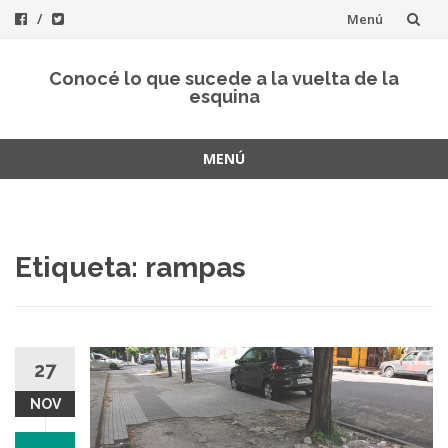
Menú
Saltar
Conocé lo que sucede a la vuelta de la
al
esquina
contenido
MENÚ
Saltar
al
contenido
Etiqueta: rampas
27
NOV