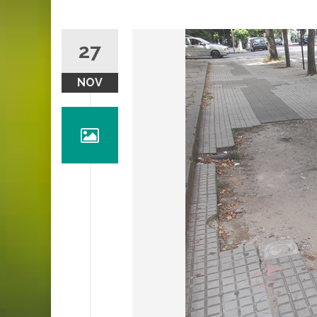
27
NOV