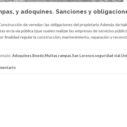
mpas, y adoquines. Sanciones y obligacion
nstrucción de veredas: las obligaciones del propietario Además de ha
s en la vía pública (que suelen realizar las empresas de servicios públicos
or finalidad regular la construcción, mantenimiento, reparación y recons
uetado:
Adoquines
,
Boedo
,
Multas
,
rampas
,
San Lorenzo
,
seguridad vial
,
Un
omentario