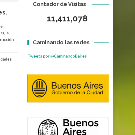
Contador de Visitas
es.
11,411,078
11,411,078
ber
), la
trucción
Caminando las redes
Tweets por @CaminandoBaires
idades