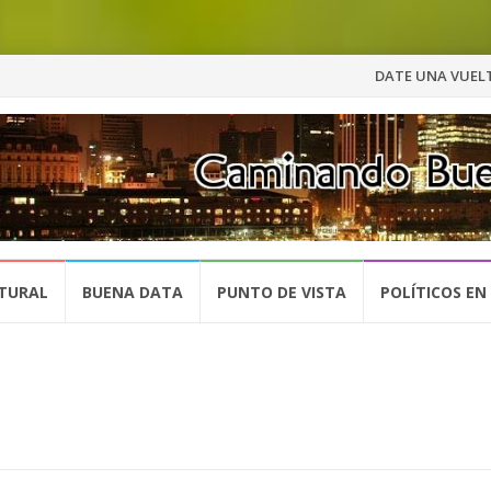
Saltar
DATE UNA VUELT
al
contenido
TURAL
BUENA DATA
PUNTO DE VISTA
POLÍTICOS EN