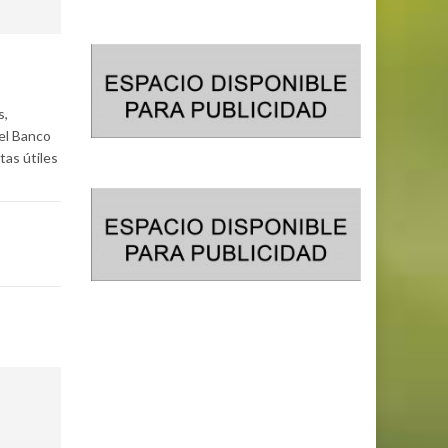
s,
el Banco
tas útiles