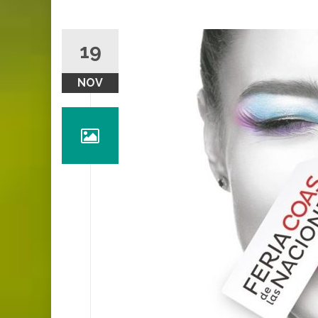
19
NOV