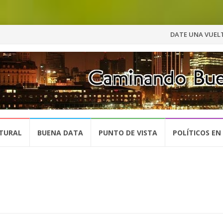
Saltar
DATE UNA VUELT
al
contenido
TURAL
BUENA DATA
PUNTO DE VISTA
POLÍTICOS EN