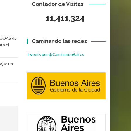
Contador de Visitas
11,411,324
11,411,324
ia COAS de
Caminando las redes
ntó el
Tweets por @CaminandoBaires
ejar un